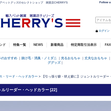
Follow u
ペットグッズのセレクトショップ 雑貨店CHERRY'S
ログイン
ンド
特集一覧
NEWS
新着商品
特定商取引法表示
FAX
冬のおすすめ
｜
抜け毛・消臭・ノミダニ
｜
光るおもちゃ
｜
丈夫なおもちゃ
ググッズ
｜
ス・リード・ヘッドカラー
>
【引っ張り癖・吠え癖に】ジェントルリーダー
トルリーダー・ヘッドカラー
[
22
]