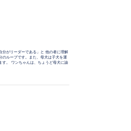
自分がリーダーである」と 他の者に理解
分のループです。また、母犬は子犬を運
ます。 ワンちゃんは、ちょうど母犬に諭
。