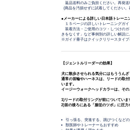
返品送料のみご負担ください。再発
(商品を汚損せずに試着してください。
●メーカーによる詳しい日本語トレーニ
１５ページの詳しいトレーニングガイ
装着方法・ご使用のコツ・しつけのガ
きをなくす」など事例別の詳しい解説に
※ガイド冊子はクイックリリースタイプ
【ジェントルリーダーの効果】
犬に散歩させられる気分にはもううんざ
通常の首輪やハーネスは、リードの取付
います。
イージーウォークヘッドカラーは、その
1)リードの取付リングが前についてい
2)首の後ろにある「服従のツボ」に圧
引っ張る、突進する、跳びつくなどの
獣医師やトレーナーもおすすめ