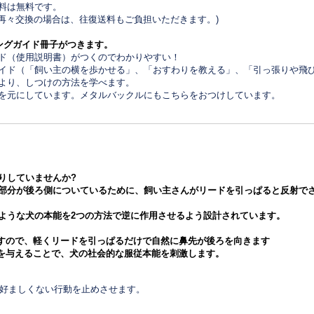
送料は無料です。
再々交換の場合は、往復送料もご負担いただきます。)
ングガイド冊子がつきます。
ド（使用説明書）がつくのでわかりやすい！
イド（「飼い主の横を歩かせる」、「おすわりを教える」、「引っ張りや飛
より、しつけの方法を学べます。
を元にしています。メタルバックルにもこちらをおつけしています。
りしていませんか?
部分が後ろ側についているために、飼い主さんがリードを引っぱると反射でさ
ような犬の本能を2つの方法で逆に作用させるよう設計されています。
ますので、軽くリードを引っぱるだけで自然に鼻先が後ろを向きます
力を与えることで、犬の社会的な服従本能を刺激します。
好ましくない行動を止めさせます。